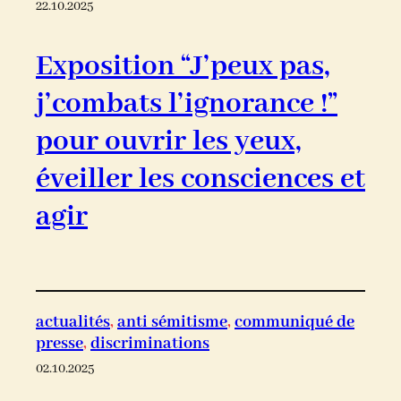
22.10.2025
Exposition “J’peux pas,
j’combats l’ignorance !”
pour ouvrir les yeux,
éveiller les consciences et
agir
actualités
, 
anti sémitisme
, 
communiqué de
presse
, 
discriminations
02.10.2025