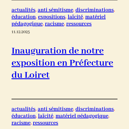
actualités
, 
anti sémitisme
, 
discriminations
, 
éducation
, 
expositions
, 
laïcité
, 
matériel
pédagogique
, 
racisme
, 
ressources
11.12.2025
Inauguration de notre
exposition en Préfecture
du Loiret
actualités
, 
anti sémitisme
, 
discriminations
, 
éducation
, 
laïcité
, 
matériel pédagogique
, 
racisme
, 
ressources