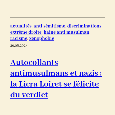
actualités
, 
anti sémitisme
, 
discriminations
, 
extrême droite
, 
haine anti musulman
, 
racisme
, 
xénophobie
29.08.2025
Autocollants
antimusulmans et nazis :
la Licra Loiret se félicite
du verdict