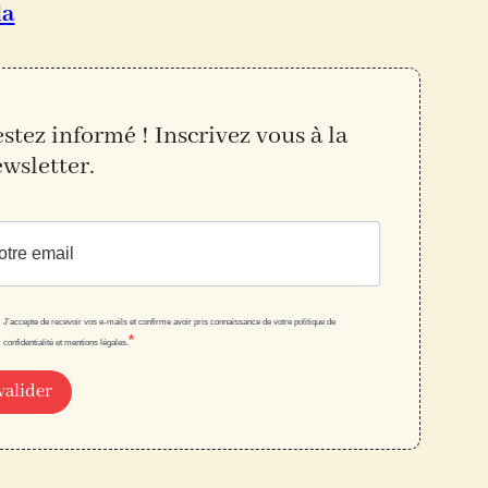
da
stez informé ! Inscrivez vous à la
ewslette
r.
J’accepte de recevoir vos e-mails et confirme avoir pris connaissance de votre politique de
confidentialité et mentions légales.
valider