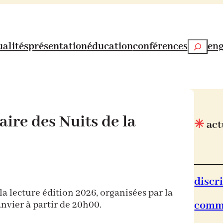
Recherch
ualités
présentation
éducation
conférences
en
aire des Nuits de la
✳
act
discr
 la lecture édition 2026, organisées par la
comm
anvier à partir de 20h00.