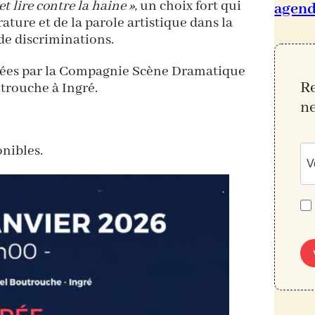
 et lire contre la haine »,
un choix fort qui
agen
rature et de la parole artistique dans la
 de discriminations.
surées par la Compagnie Scène Dramatique
Re
trouche à Ingré.
n
onibles.