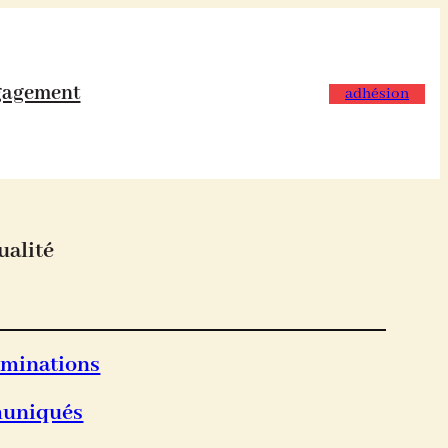
er
gagement
adhésion
ualité
iminations
uniqués