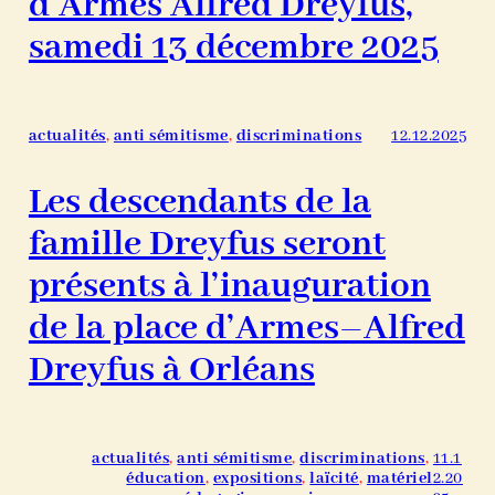
d’Armes Alfred Dreyfus,
samedi 13 décembre 2025
actualités
, 
anti sémitisme
, 
discriminations
12.12.2025
Les descendants de la
famille Dreyfus seront
présents à l’inauguration
de la place d’Armes–Alfred
Dreyfus à Orléans
actualités
, 
anti sémitisme
, 
discriminations
, 
11.1
éducation
, 
expositions
, 
laïcité
, 
matériel
2.20