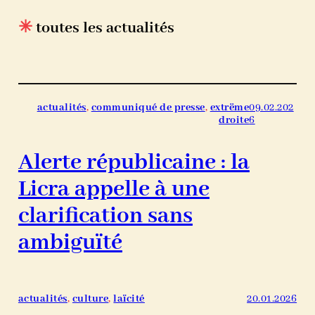
✳
toutes les actualités
actualités
, 
communiqué de presse
, 
extrëme
09.02.202
droite
6
Alerte républicaine : la
Licra appelle à une
clarification sans
ambiguïté
actualités
, 
culture
, 
laïcité
20.01.2026