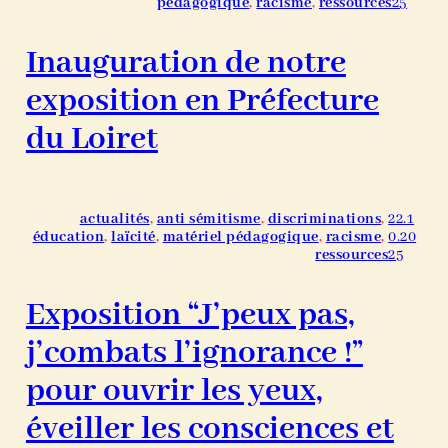
pédagogique
, 
racisme
, 
ressources
25
Inauguration de notre
exposition en Préfecture
du Loiret
actualités
, 
anti sémitisme
, 
discriminations
, 
22.1
éducation
, 
laïcité
, 
matériel pédagogique
, 
racisme
, 
0.20
ressources
25
Exposition “J’peux pas,
j’combats l’ignorance !”
pour ouvrir les yeux,
éveiller les consciences et