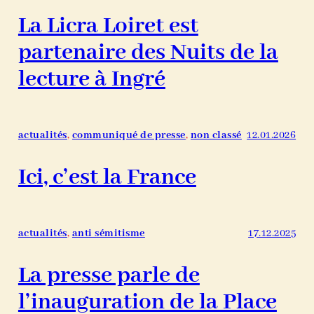
La Licra Loiret est
partenaire des Nuits de la
lecture à Ingré
actualités
, 
communiqué de presse
, 
non classé
12.01.2026
Ici, c’est la France
actualités
, 
anti sémitisme
17.12.2025
La presse parle de
l’inauguration de la Place