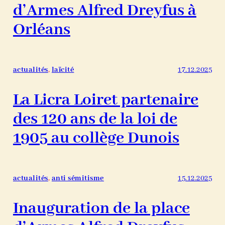
d’Armes Alfred Dreyfus à
Orléans
actualités
, 
laïcité
17.12.2025
La Licra Loiret partenaire
des 120 ans de la loi de
1905 au collège Dunois
actualités
, 
anti sémitisme
15.12.2025
Inauguration de la place