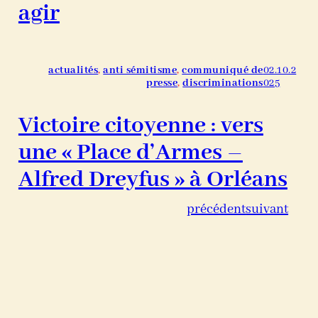
agir
actualités
, 
anti sémitisme
, 
communiqué de
02.10.2
presse
, 
discriminations
025
Victoire citoyenne : vers
une « Place d’Armes –
Alfred Dreyfus » à Orléans
précédent
suivant