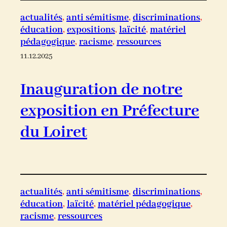
actualités
, 
anti sémitisme
, 
discriminations
, 
éducation
, 
expositions
, 
laïcité
, 
matériel
pédagogique
, 
racisme
, 
ressources
11.12.2025
Inauguration de notre
exposition en Préfecture
du Loiret
actualités
, 
anti sémitisme
, 
discriminations
, 
éducation
, 
laïcité
, 
matériel pédagogique
, 
racisme
, 
ressources