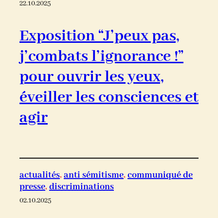
22.10.2025
Exposition “J’peux pas,
j’combats l’ignorance !”
pour ouvrir les yeux,
éveiller les consciences et
agir
actualités
, 
anti sémitisme
, 
communiqué de
presse
, 
discriminations
02.10.2025