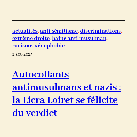
actualités
, 
anti sémitisme
, 
discriminations
, 
extrême droite
, 
haine anti musulman
, 
racisme
, 
xénophobie
29.08.2025
Autocollants
antimusulmans et nazis :
la Licra Loiret se félicite
du verdict