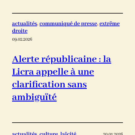
actualités
, 
communiqué de presse
, 
extrëme
droite
09.02.2026
Alerte républicaine : la
Licra appelle à une
clarification sans
ambiguïté
actualités
, 
culture
, 
laïcité
20.01.2026