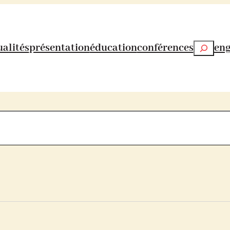
Recherch
ualités
présentation
éducation
conférences
en